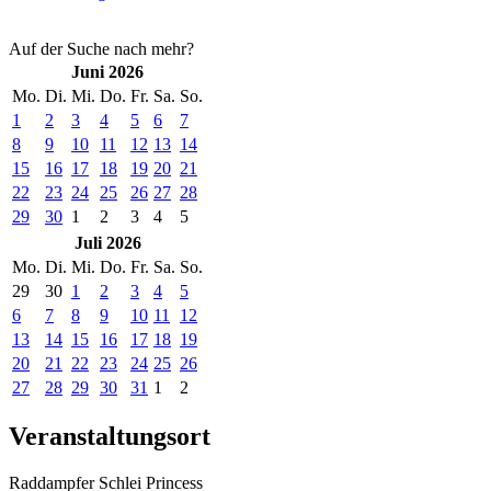
Auf der Suche nach mehr?
Juni 2026
Mo.
Di.
Mi.
Do.
Fr.
Sa.
So.
1
2
3
4
5
6
7
8
9
10
11
12
13
14
15
16
17
18
19
20
21
22
23
24
25
26
27
28
29
30
1
2
3
4
5
Juli 2026
Mo.
Di.
Mi.
Do.
Fr.
Sa.
So.
29
30
1
2
3
4
5
6
7
8
9
10
11
12
13
14
15
16
17
18
19
20
21
22
23
24
25
26
27
28
29
30
31
1
2
Veranstaltungsort
Raddampfer Schlei Princess