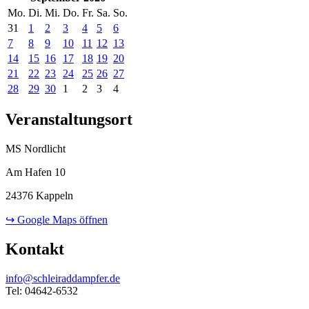
Mo.
Di.
Mi.
Do.
Fr.
Sa.
So.
31
1
2
3
4
5
6
7
8
9
10
11
12
13
14
15
16
17
18
19
20
21
22
23
24
25
26
27
28
29
30
1
2
3
4
Veranstaltungsort
MS Nordlicht
Am Hafen 10
24376 Kappeln
↪ Google Maps öffnen
Kontakt
info@schleiraddampfer.de
Tel: 04642-6532