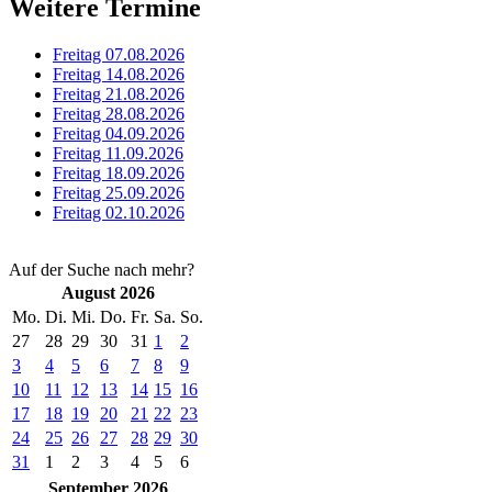
Weitere Termine
Freitag 07.08.2026
Freitag 14.08.2026
Freitag 21.08.2026
Freitag 28.08.2026
Freitag 04.09.2026
Freitag 11.09.2026
Freitag 18.09.2026
Freitag 25.09.2026
Freitag 02.10.2026
Auf der Suche nach mehr?
August 2026
Mo.
Di.
Mi.
Do.
Fr.
Sa.
So.
27
28
29
30
31
1
2
3
4
5
6
7
8
9
10
11
12
13
14
15
16
17
18
19
20
21
22
23
24
25
26
27
28
29
30
31
1
2
3
4
5
6
September 2026