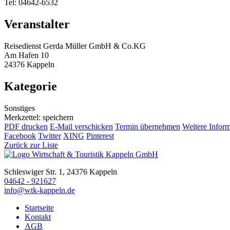
Tel: 04642-6532
Veranstalter
Reisedienst Gerda Müller GmbH & Co.KG
Am Hafen 10
24376 Kappeln
Kategorie
Sonstiges
Merkzettel: speichern
PDF drucken
E-Mail verschicken
Termin übernehmen
Weitere Infor
Facebook
Twitter
XING
Pinterest
Zurück zur Liste
Schleswiger Str. 1, 24376 Kappeln
04642 - 921627
info@wtk-kappeln.de
Startseite
Kontakt
AGB