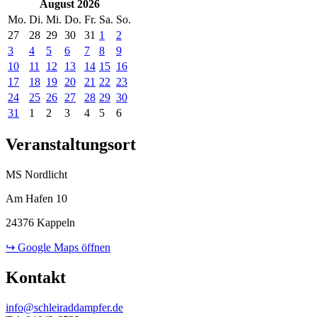
August 2026
Mo.
Di.
Mi.
Do.
Fr.
Sa.
So.
27
28
29
30
31
1
2
3
4
5
6
7
8
9
10
11
12
13
14
15
16
17
18
19
20
21
22
23
24
25
26
27
28
29
30
31
1
2
3
4
5
6
Veranstaltungsort
MS Nordlicht
Am Hafen 10
24376 Kappeln
↪ Google Maps öffnen
Kontakt
info@schleiraddampfer.de