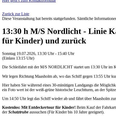
Hier geht's zum Kontaktformular
Zurück zur Liste
Diese Veranstaltung hat bereits stattgefunden. Sämtliche Informationen
13:30 h M/S Nordlicht - Linie
für Kinder) und zurück
Sonntag 19.07.2026, 13:30 Uhr - 15:40 Uhr
(Einlass 13:15 Uhr)
Die Schleifahrt mit der M/S NORDLICHT startet um 13:30 Uhr im K
Wir legen Richtung Maasholm ab, wo das Schiff gegen 13:55 Uhr kurz
Hier haben Sie während eines 30-minütigen Landgangs die Möglichkei
ein Foto wert ist der weiß-grüne historische Leuchtturm, an der Spitze 
Um 14:50 Uhr legt das Schiff wieder ab und fährt über Maasholm z
Kostenlos: Mit Entdeckertour für Kinder!
Beim Kauf der Fahrkart
der
Schatztruh
e
aussuchen (Für Kinder bis 10 Jahre geeignet).