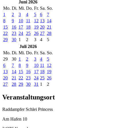
Juni 2026
Mo.
Di.
Mi.
Do.
Fr.
Sa.
So.
1
2
3
4
5
6
7
8
9
10
11
12
13
14
15
16
17
18
19
20
21
22
23
24
25
26
27
28
29
30
1
2
3
4
5
Juli 2026
Mo.
Di.
Mi.
Do.
Fr.
Sa.
So.
29
30
1
2
3
4
5
6
7
8
9
10
11
12
13
14
15
16
17
18
19
20
21
22
23
24
25
26
27
28
29
30
31
1
2
Veranstaltungsort
Raddampfer Schlei Princess
Am Hafen 10