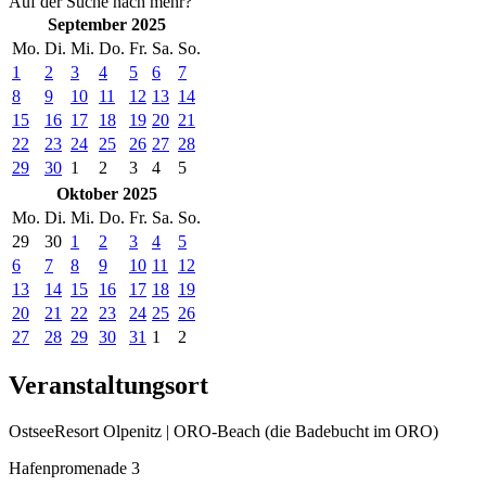
Auf der Suche nach mehr?
September 2025
Mo.
Di.
Mi.
Do.
Fr.
Sa.
So.
1
2
3
4
5
6
7
8
9
10
11
12
13
14
15
16
17
18
19
20
21
22
23
24
25
26
27
28
29
30
1
2
3
4
5
Oktober 2025
Mo.
Di.
Mi.
Do.
Fr.
Sa.
So.
29
30
1
2
3
4
5
6
7
8
9
10
11
12
13
14
15
16
17
18
19
20
21
22
23
24
25
26
27
28
29
30
31
1
2
Veranstaltungsort
OstseeResort Olpenitz | ORO-Beach (die Badebucht im ORO)
Hafenpromenade 3