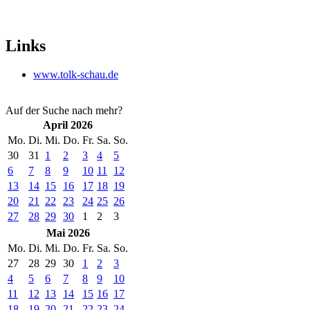
Links
www.tolk-schau.de
Auf der Suche nach mehr?
April 2026
Mo.
Di.
Mi.
Do.
Fr.
Sa.
So.
30
31
1
2
3
4
5
6
7
8
9
10
11
12
13
14
15
16
17
18
19
20
21
22
23
24
25
26
27
28
29
30
1
2
3
Mai 2026
Mo.
Di.
Mi.
Do.
Fr.
Sa.
So.
27
28
29
30
1
2
3
4
5
6
7
8
9
10
11
12
13
14
15
16
17
18
19
20
21
22
23
24