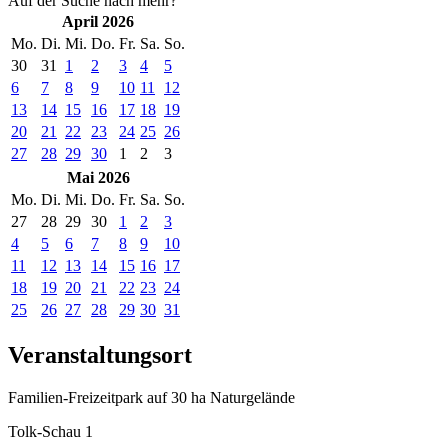
Auf der Suche nach mehr?
April 2026
Mo.
Di.
Mi.
Do.
Fr.
Sa.
So.
30
31
1
2
3
4
5
6
7
8
9
10
11
12
13
14
15
16
17
18
19
20
21
22
23
24
25
26
27
28
29
30
1
2
3
Mai 2026
Mo.
Di.
Mi.
Do.
Fr.
Sa.
So.
27
28
29
30
1
2
3
4
5
6
7
8
9
10
11
12
13
14
15
16
17
18
19
20
21
22
23
24
25
26
27
28
29
30
31
Veranstaltungsort
Familien-Freizeitpark auf 30 ha Naturgelände
Tolk-Schau 1