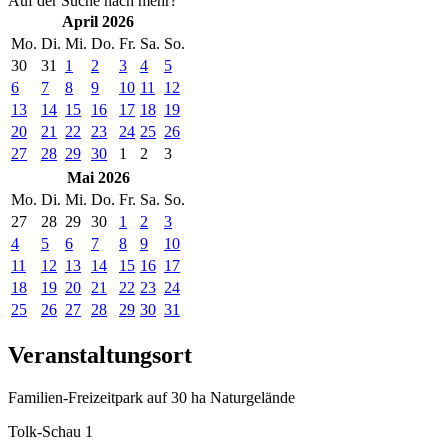
Auf der Suche nach mehr?
April 2026
Mo.
Di.
Mi.
Do.
Fr.
Sa.
So.
30
31
1
2
3
4
5
6
7
8
9
10
11
12
13
14
15
16
17
18
19
20
21
22
23
24
25
26
27
28
29
30
1
2
3
Mai 2026
Mo.
Di.
Mi.
Do.
Fr.
Sa.
So.
27
28
29
30
1
2
3
4
5
6
7
8
9
10
11
12
13
14
15
16
17
18
19
20
21
22
23
24
25
26
27
28
29
30
31
Veranstaltungsort
Familien-Freizeitpark auf 30 ha Naturgelände
Tolk-Schau 1