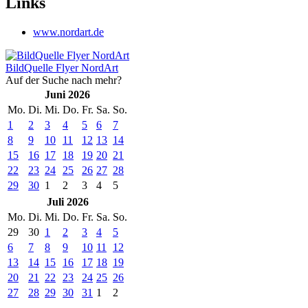
Links
www.nordart.de
BildQuelle Flyer NordArt
Auf der Suche nach mehr?
Juni 2026
Mo.
Di.
Mi.
Do.
Fr.
Sa.
So.
1
2
3
4
5
6
7
8
9
10
11
12
13
14
15
16
17
18
19
20
21
22
23
24
25
26
27
28
29
30
1
2
3
4
5
Juli 2026
Mo.
Di.
Mi.
Do.
Fr.
Sa.
So.
29
30
1
2
3
4
5
6
7
8
9
10
11
12
13
14
15
16
17
18
19
20
21
22
23
24
25
26
27
28
29
30
31
1
2