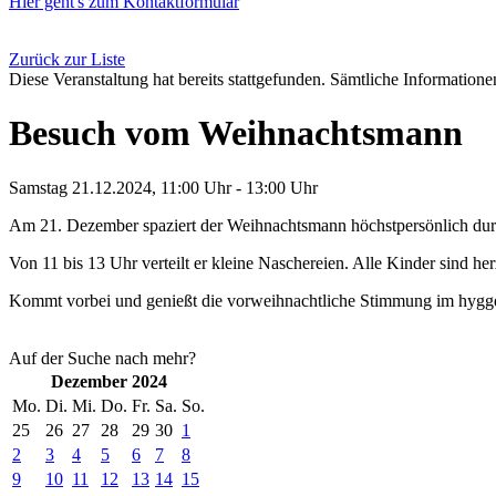
Hier geht's zum Kontaktformular
Zurück zur Liste
Diese Veranstaltung hat bereits stattgefunden. Sämtliche Informationen
Besuch vom Weihnachtsmann
Samstag 21.12.2024, 11:00 Uhr - 13:00 Uhr
Am 21. Dezember spaziert der Weihnachtsmann höchstpersönlich du
Von 11 bis 13 Uhr verteilt er kleine Naschereien. Alle Kinder sind h
Kommt vorbei und genießt die vorweihnachtliche Stimmung im hygg
Auf der Suche nach mehr?
Dezember 2024
Mo.
Di.
Mi.
Do.
Fr.
Sa.
So.
25
26
27
28
29
30
1
2
3
4
5
6
7
8
9
10
11
12
13
14
15