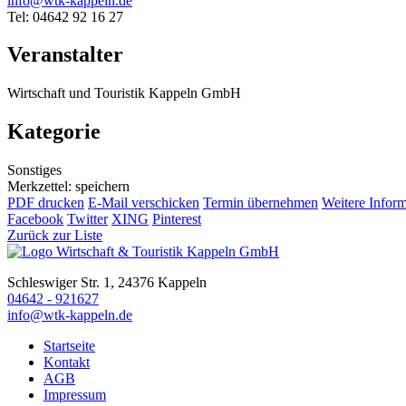
info@wtk-kappeln.de
Tel: 04642 92 16 27
Veranstalter
Wirtschaft und Touristik Kappeln GmbH
Kategorie
Sonstiges
Merkzettel: speichern
PDF drucken
E-Mail verschicken
Termin übernehmen
Weitere Infor
Facebook
Twitter
XING
Pinterest
Zurück zur Liste
Schleswiger Str. 1, 24376 Kappeln
04642 - 921627
info@wtk-kappeln.de
Startseite
Kontakt
AGB
Impressum