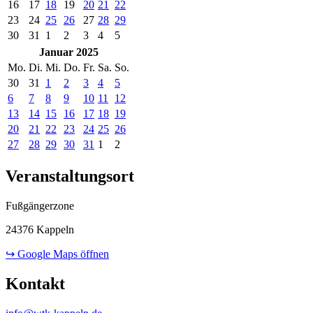
16
17
18
19
20
21
22
23
24
25
26
27
28
29
30
31
1
2
3
4
5
Januar 2025
Mo.
Di.
Mi.
Do.
Fr.
Sa.
So.
30
31
1
2
3
4
5
6
7
8
9
10
11
12
13
14
15
16
17
18
19
20
21
22
23
24
25
26
27
28
29
30
31
1
2
Veranstaltungsort
Fußgängerzone
24376 Kappeln
↪ Google Maps öffnen
Kontakt