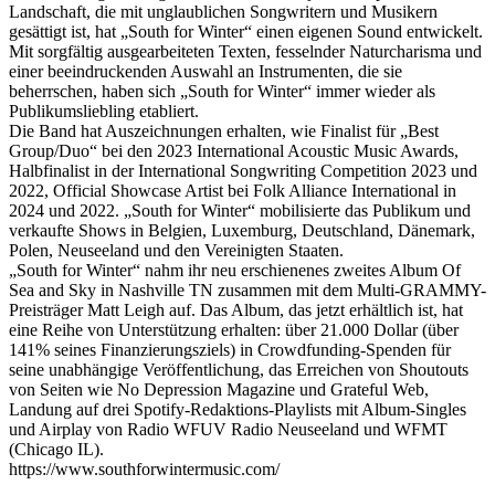
Landschaft, die mit unglaublichen Songwritern und Musikern
gesättigt ist, hat „South for Winter“ einen eigenen Sound entwickelt.
Mit sorgfältig ausgearbeiteten Texten, fesselnder Naturcharisma und
einer beeindruckenden Auswahl an Instrumenten, die sie
beherrschen, haben sich „South for Winter“ immer wieder als
Publikumsliebling etabliert.
Die Band hat Auszeichnungen erhalten, wie Finalist für „Best
Group/Duo“ bei den 2023 International Acoustic Music Awards,
Halbfinalist in der International Songwriting Competition 2023 und
2022, Official Showcase Artist bei Folk Alliance International in
2024 und 2022. „South for Winter“ mobilisierte das Publikum und
verkaufte Shows in Belgien, Luxemburg, Deutschland, Dänemark,
Polen, Neuseeland und den Vereinigten Staaten.
„South for Winter“ nahm ihr neu erschienenes zweites Album Of
Sea and Sky in Nashville TN zusammen mit dem Multi-GRAMMY-
Preisträger Matt Leigh auf. Das Album, das jetzt erhältlich ist, hat
eine Reihe von Unterstützung erhalten: über 21.000 Dollar (über
141% seines Finanzierungsziels) in Crowdfunding-Spenden für
seine unabhängige Veröffentlichung, das Erreichen von Shoutouts
von Seiten wie No Depression Magazine und Grateful Web,
Landung auf drei Spotify-Redaktions-Playlists mit Album-Singles
und Airplay von Radio WFUV Radio Neuseeland und WFMT
(Chicago IL).
https://www.southforwintermusic.com/