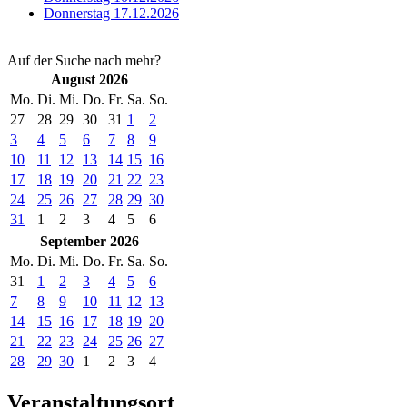
Donnerstag 17.12.2026
Auf der Suche nach mehr?
August 2026
Mo.
Di.
Mi.
Do.
Fr.
Sa.
So.
27
28
29
30
31
1
2
3
4
5
6
7
8
9
10
11
12
13
14
15
16
17
18
19
20
21
22
23
24
25
26
27
28
29
30
31
1
2
3
4
5
6
September 2026
Mo.
Di.
Mi.
Do.
Fr.
Sa.
So.
31
1
2
3
4
5
6
7
8
9
10
11
12
13
14
15
16
17
18
19
20
21
22
23
24
25
26
27
28
29
30
1
2
3
4
Veranstaltungsort