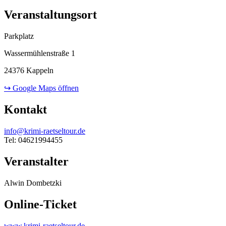
Veranstaltungsort
Parkplatz
Wassermühlenstraße 1
24376 Kappeln
↪ Google Maps öffnen
Kontakt
info@krimi-raetseltour.de
Tel: 04621994455
Veranstalter
Alwin Dombetzki
Online-Ticket
www.krimi-raetseltour.de