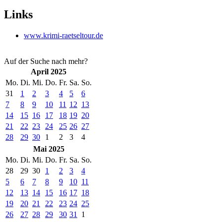
Links
www.krimi-raetseltour.de
Auf der Suche nach mehr?
April 2025
Mo.
Di.
Mi.
Do.
Fr.
Sa.
So.
31
1
2
3
4
5
6
7
8
9
10
11
12
13
14
15
16
17
18
19
20
21
22
23
24
25
26
27
28
29
30
1
2
3
4
Mai 2025
Mo.
Di.
Mi.
Do.
Fr.
Sa.
So.
28
29
30
1
2
3
4
5
6
7
8
9
10
11
12
13
14
15
16
17
18
19
20
21
22
23
24
25
26
27
28
29
30
31
1