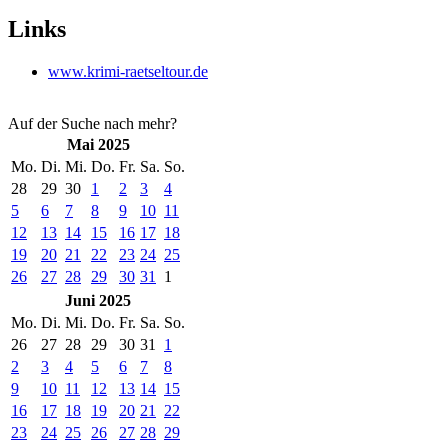
Links
www.krimi-raetseltour.de
Auf der Suche nach mehr?
Mai 2025
Mo.
Di.
Mi.
Do.
Fr.
Sa.
So.
28
29
30
1
2
3
4
5
6
7
8
9
10
11
12
13
14
15
16
17
18
19
20
21
22
23
24
25
26
27
28
29
30
31
1
Juni 2025
Mo.
Di.
Mi.
Do.
Fr.
Sa.
So.
26
27
28
29
30
31
1
2
3
4
5
6
7
8
9
10
11
12
13
14
15
16
17
18
19
20
21
22
23
24
25
26
27
28
29