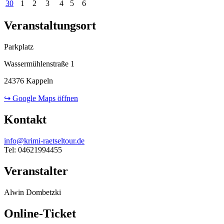
30
1
2
3
4
5
6
Veranstaltungsort
Parkplatz
Wassermühlenstraße 1
24376 Kappeln
↪ Google Maps öffnen
Kontakt
info@krimi-raetseltour.de
Tel: 04621994455
Veranstalter
Alwin Dombetzki
Online-Ticket