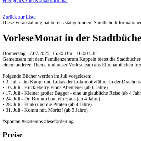
Hier geht's zum Kontaktformular
Zurück zur Liste
Diese Veranstaltung hat bereits stattgefunden. Sämtliche Informationen
VorleseMonat in der Stadtbüch
Donnerstag 17.07.2025, 15:30 Uhr - 16:00 Uhr
Gemeinsam mit dem Familienzentrum Kappeln bietet die Stadtbücherei
einem anderen Thema und unser Vorleseteam aus Ehrenamtlichen freut
Folgende Bücher werden im Juli vorgelesen:
• 3. Juli - Jim Knopf und Lukas der Lokomotivführer in der Drachenst
• 10. Juli - Huckleberry Finns Abenteuer (ab 6 Jahre)
• 17. Juli - Kleiner großer Bagger - eine unglaubliche Reise (ab 4 Jahr
• 24. Juli - Dr. Brumm baut ein Haus (ab 4 Jahre)
• 28. Juli - Flinki und die Piraten (ab 4 Jahre)
• 31. Juli - Komm mit, Moritz! (ab 5 Jahre)
#spontan #kostenlos #leseförderung
Preise