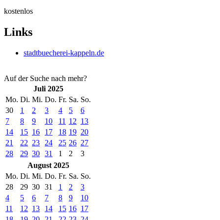
kostenlos
Links
stadtbuecherei-kappeln.de
Auf der Suche nach mehr?
Juli 2025
Mo.
Di.
Mi.
Do.
Fr.
Sa.
So.
30
1
2
3
4
5
6
7
8
9
10
11
12
13
14
15
16
17
18
19
20
21
22
23
24
25
26
27
28
29
30
31
1
2
3
August 2025
Mo.
Di.
Mi.
Do.
Fr.
Sa.
So.
28
29
30
31
1
2
3
4
5
6
7
8
9
10
11
12
13
14
15
16
17
18
19
20
21
22
23
24