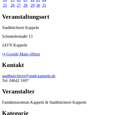
25
26
27
28
29
30
31
Veranstaltungsort
Stadtbücherei Kappeln
Schmiedestraße 13
24376 Kappeln
↪ Google Maps öffnen
Kontakt
stadtbuecherei@stadt-kappeln.de
Tel: 04642 1697
Veranstalter
Familienzentrum Kappeln & Stadtbücherei Kappeln
Kategorie