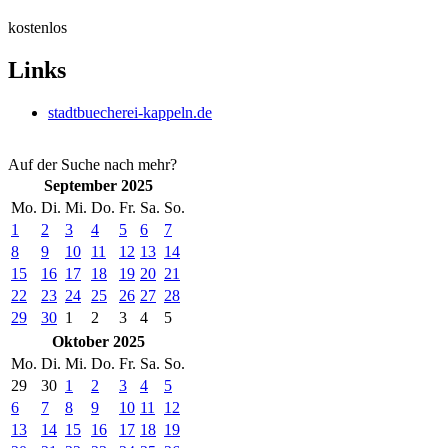
kostenlos
Links
stadtbuecherei-kappeln.de
Auf der Suche nach mehr?
September 2025
Mo.
Di.
Mi.
Do.
Fr.
Sa.
So.
1
2
3
4
5
6
7
8
9
10
11
12
13
14
15
16
17
18
19
20
21
22
23
24
25
26
27
28
29
30
1
2
3
4
5
Oktober 2025
Mo.
Di.
Mi.
Do.
Fr.
Sa.
So.
29
30
1
2
3
4
5
6
7
8
9
10
11
12
13
14
15
16
17
18
19