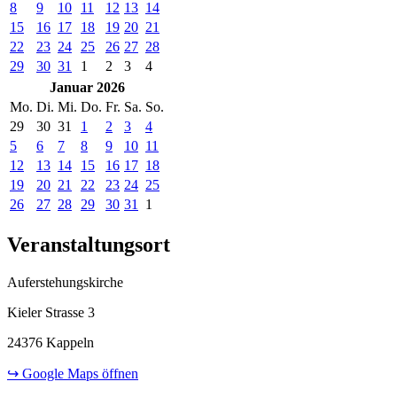
8
9
10
11
12
13
14
15
16
17
18
19
20
21
22
23
24
25
26
27
28
29
30
31
1
2
3
4
Januar 2026
Mo.
Di.
Mi.
Do.
Fr.
Sa.
So.
29
30
31
1
2
3
4
5
6
7
8
9
10
11
12
13
14
15
16
17
18
19
20
21
22
23
24
25
26
27
28
29
30
31
1
Veranstaltungsort
Auferstehungskirche
Kieler Strasse 3
24376 Kappeln
↪ Google Maps öffnen