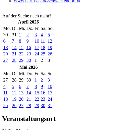
www.barfusspark-schwackendorf.de
Auf der Suche nach mehr?
April 2026
Mo.
Di.
Mi.
Do.
Fr.
Sa.
So.
30
31
1
2
3
4
5
6
7
8
9
10
11
12
13
14
15
16
17
18
19
20
21
22
23
24
25
26
27
28
29
30
1
2
3
Mai 2026
Mo.
Di.
Mi.
Do.
Fr.
Sa.
So.
27
28
29
30
1
2
3
4
5
6
7
8
9
10
11
12
13
14
15
16
17
18
19
20
21
22
23
24
25
26
27
28
29
30
31
Veranstaltungsort