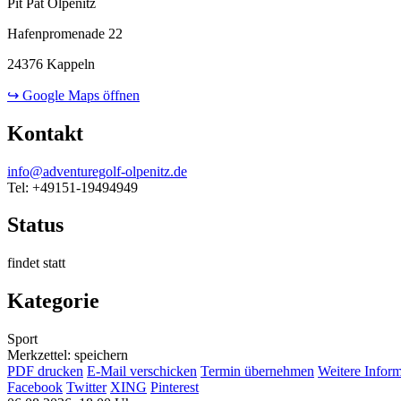
Pit Pat Olpenitz
Hafenpromenade 22
24376 Kappeln
↪ Google Maps öffnen
Kontakt
info@adventuregolf-olpenitz.de
Tel: +49151-19494949
Status
findet statt
Kategorie
Sport
Merkzettel: speichern
PDF drucken
E-Mail verschicken
Termin übernehmen
Weitere Infor
Facebook
Twitter
XING
Pinterest