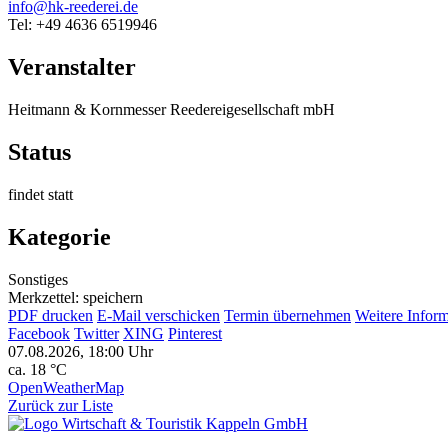
info@hk-reederei.de
Tel: +49 4636 6519946
Veranstalter
Heitmann & Kornmesser Reedereigesellschaft mbH
Status
findet statt
Kategorie
Sonstiges
Merkzettel: speichern
PDF drucken
E-Mail verschicken
Termin übernehmen
Weitere Infor
Facebook
Twitter
XING
Pinterest
07.08.2026, 18:00 Uhr
ca. 18 °C
OpenWeatherMap
Zurück zur Liste