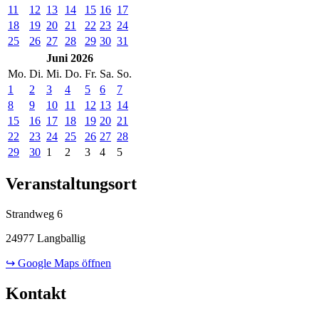
11
12
13
14
15
16
17
18
19
20
21
22
23
24
25
26
27
28
29
30
31
Juni 2026
Mo.
Di.
Mi.
Do.
Fr.
Sa.
So.
1
2
3
4
5
6
7
8
9
10
11
12
13
14
15
16
17
18
19
20
21
22
23
24
25
26
27
28
29
30
1
2
3
4
5
Veranstaltungsort
Strandweg 6
24977 Langballig
↪ Google Maps öffnen
Kontakt