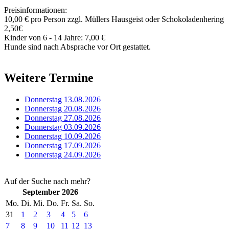
Preisinformationen:
10,00 € pro Person zzgl. Müllers Hausgeist oder Schokoladenhering
2,50€
Kinder von 6 - 14 Jahre: 7,00 €
Hunde sind nach Absprache vor Ort gestattet.
Weitere Termine
Donnerstag 13.08.2026
Donnerstag 20.08.2026
Donnerstag 27.08.2026
Donnerstag 03.09.2026
Donnerstag 10.09.2026
Donnerstag 17.09.2026
Donnerstag 24.09.2026
Auf der Suche nach mehr?
September 2026
Mo.
Di.
Mi.
Do.
Fr.
Sa.
So.
31
1
2
3
4
5
6
7
8
9
10
11
12
13