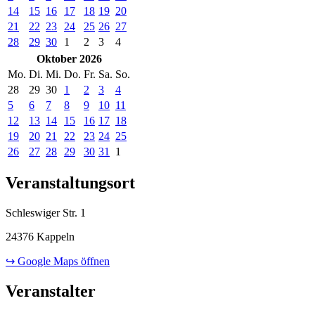
14
15
16
17
18
19
20
21
22
23
24
25
26
27
28
29
30
1
2
3
4
Oktober 2026
Mo.
Di.
Mi.
Do.
Fr.
Sa.
So.
28
29
30
1
2
3
4
5
6
7
8
9
10
11
12
13
14
15
16
17
18
19
20
21
22
23
24
25
26
27
28
29
30
31
1
Veranstaltungsort
Schleswiger Str. 1
24376 Kappeln
↪ Google Maps öffnen
Veranstalter