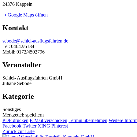
24376 Kappeln
↪ Google Maps öffnen
Kontakt
sebode@schlei-ausflugsfahrten.de
Tel: 04642/6184
Mobil: 0172/4502796
Veranstalter
Schlei- Ausflugsfahrten GmbH
Juliane Sebode
Kategorie
Sonstiges
Merkzettel: speichern
PDF drucken
E-Mail verschicken
Termin übernehmen
Weitere Infor
Facebook
Twitter
XING
Pinterest
Zurück zur Liste