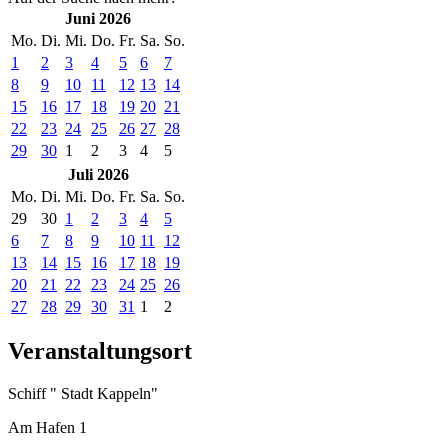
Juni 2026
Mo.
Di.
Mi.
Do.
Fr.
Sa.
So.
1
2
3
4
5
6
7
8
9
10
11
12
13
14
15
16
17
18
19
20
21
22
23
24
25
26
27
28
29
30
1
2
3
4
5
Juli 2026
Mo.
Di.
Mi.
Do.
Fr.
Sa.
So.
29
30
1
2
3
4
5
6
7
8
9
10
11
12
13
14
15
16
17
18
19
20
21
22
23
24
25
26
27
28
29
30
31
1
2
Veranstaltungsort
Schiff " Stadt Kappeln"
Am Hafen 1