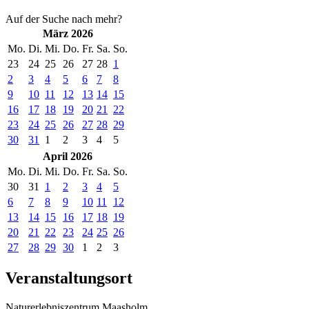
Auf der Suche nach mehr?
März 2026
Mo.
Di.
Mi.
Do.
Fr.
Sa.
So.
23
24
25
26
27
28
1
2
3
4
5
6
7
8
9
10
11
12
13
14
15
16
17
18
19
20
21
22
23
24
25
26
27
28
29
30
31
1
2
3
4
5
April 2026
Mo.
Di.
Mi.
Do.
Fr.
Sa.
So.
30
31
1
2
3
4
5
6
7
8
9
10
11
12
13
14
15
16
17
18
19
20
21
22
23
24
25
26
27
28
29
30
1
2
3
Veranstaltungsort
Naturerlebniszentrum Maasholm