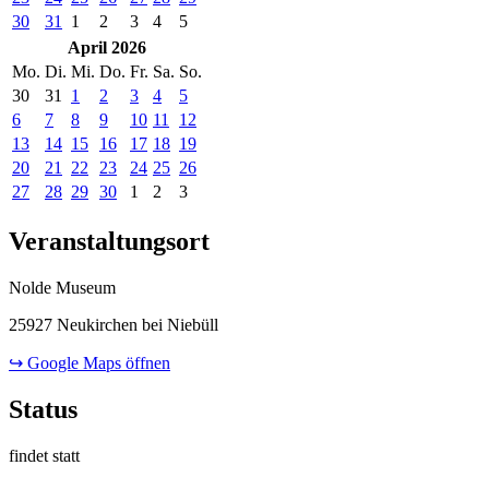
30
31
1
2
3
4
5
April 2026
Mo.
Di.
Mi.
Do.
Fr.
Sa.
So.
30
31
1
2
3
4
5
6
7
8
9
10
11
12
13
14
15
16
17
18
19
20
21
22
23
24
25
26
27
28
29
30
1
2
3
Veranstaltungsort
Nolde Museum
25927 Neukirchen bei Niebüll
↪ Google Maps öffnen
Status
findet statt