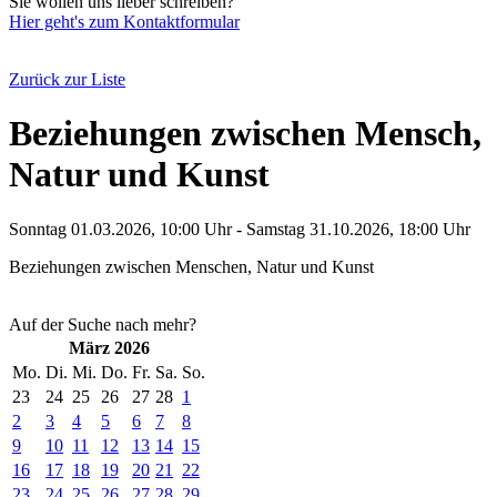
Sie wollen uns lieber schreiben?
Hier geht's zum Kontaktformular
Zurück zur Liste
Beziehungen zwischen Mensch,
Natur und Kunst
Sonntag 01.03.2026, 10:00 Uhr - Samstag 31.10.2026, 18:00 Uhr
Beziehungen zwischen Menschen, Natur und Kunst
Auf der Suche nach mehr?
März 2026
Mo.
Di.
Mi.
Do.
Fr.
Sa.
So.
23
24
25
26
27
28
1
2
3
4
5
6
7
8
9
10
11
12
13
14
15
16
17
18
19
20
21
22
23
24
25
26
27
28
29