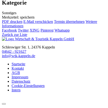
Kategorie
Sonstiges
Merkzettel: speichern
PDF drucken
E-Mail verschicken
Termin übernehmen
Weitere
Informationen
Facebook
Twitter
XING
Pinterest
Whatsapp
Zurück zur Liste
Schleswiger Str. 1, 24376 Kappeln
04642 - 921627
info@wtk-kappeln.de
Startseite
Kontakt
AGB
Impressum
Datenschutz
Cookie-Einstellungen
Intern