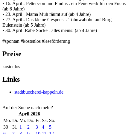
• 16. April - Pettersson und Findus : ein Feuerwerk für den Fuchs
(ab 6 Jahre)
• 23. April - Mama Muh räumt auf (ab 4 Jahre)
• 27. April - Das kleine Gespenst - Tohuwabohu auf Burg
Eulenstein (ab 5 Jahre)
• 30. April -Rabe Socke - alles meins! (ab 4 Jahre)
#spontan #kostenlos #leseförderung
Preise
kostenlos
Links
stadtbuecherei-kappeln.de
Auf der Suche nach mehr?
April 2026
Mo.
Di.
Mi.
Do.
Fr.
Sa.
So.
30
31
1
2
3
4
5
6
7
8
9
10
11
12