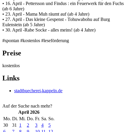
• 16. April - Pettersson und Findus : ein Feuerwerk für den Fuchs
(ab 6 Jahre)
• 23. April - Mama Muh räumt auf (ab 4 Jahre)
• 27. April - Das kleine Gespenst - Tohuwabohu auf Burg
Eulenstein (ab 5 Jahre)
• 30. April -Rabe Socke - alles meins! (ab 4 Jahre)
#spontan #kostenlos #leseförderung
Preise
kostenlos
Links
stadtbuecherei-kappeln.de
Auf der Suche nach mehr?
April 2026
Mo.
Di.
Mi.
Do.
Fr.
Sa.
So.
30
31
1
2
3
4
5
6
7
8
9
10
11
12