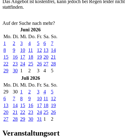
Das Angebot ist kostenfrei, kann jedoch bei Regen leider nicht
stattfinden.
Auf der Suche nach mehr?
Juni 2026
Mo.
Di.
Mi.
Do.
Fr.
Sa.
So.
1
2
3
4
5
6
7
8
9
10
11
12
13
14
15
16
17
18
19
20
21
22
23
24
25
26
27
28
29
30
1
2
3
4
5
Juli 2026
Mo.
Di.
Mi.
Do.
Fr.
Sa.
So.
29
30
1
2
3
4
5
6
7
8
9
10
11
12
13
14
15
16
17
18
19
20
21
22
23
24
25
26
27
28
29
30
31
1
2
Veranstaltungsort