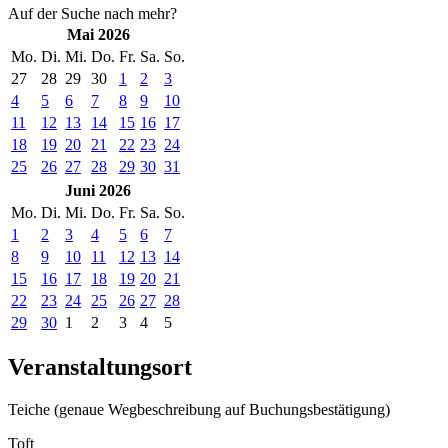
Auf der Suche nach mehr?
Mai 2026
Mo.
Di.
Mi.
Do.
Fr.
Sa.
So.
27
28
29
30
1
2
3
4
5
6
7
8
9
10
11
12
13
14
15
16
17
18
19
20
21
22
23
24
25
26
27
28
29
30
31
Juni 2026
Mo.
Di.
Mi.
Do.
Fr.
Sa.
So.
1
2
3
4
5
6
7
8
9
10
11
12
13
14
15
16
17
18
19
20
21
22
23
24
25
26
27
28
29
30
1
2
3
4
5
Veranstaltungsort
Teiche (genaue Wegbeschreibung auf Buchungsbestätigung)
Toft