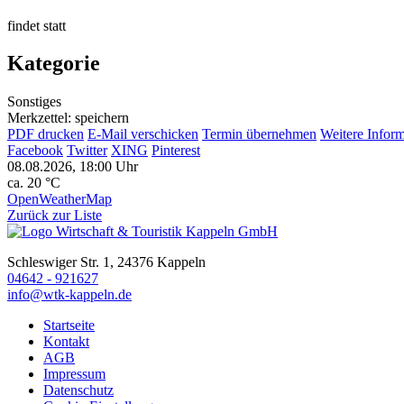
findet statt
Kategorie
Sonstiges
Merkzettel: speichern
PDF drucken
E-Mail verschicken
Termin übernehmen
Weitere Infor
Facebook
Twitter
XING
Pinterest
08.08.2026, 18:00 Uhr
ca. 20 °C
OpenWeatherMap
Zurück zur Liste
Schleswiger Str. 1, 24376 Kappeln
04642 - 921627
info@wtk-kappeln.de
Startseite
Kontakt
AGB
Impressum
Datenschutz