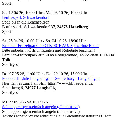
Sport
So. 12.04.26, 10:00 Uhr - Mo. 05.10.26, 19:00 Uhr
Barfusspark Schwackendorf
Spaß bis in die Zehenspitzen
Barfusspark, Schwackendorf 37,
24376 Hasselberg
Sport
Sa. 25.04.26, 10:00 Uhr - So. 04.10.26, 18:00 Uhr
Familien-Freizeitpark - TOLK-SCHAU: Spaß ohne Ende!
Bitte unbedingt Öffnungszeiten und Ruhetage beachten!
Familien-Freizeitpark auf 30 ha Naturgelände, Tolk-Schau 1,
24894
Tolk
Sonstiges
Do. 07.05.26, 11:00 Uhr - Do. 29.10.26, 15:00 Uhr
Feodora II Linie Langballigau - Sønderborg - Langballigau
Hier geht es zum Fahrplan. https://www.hk-reederei.de/
Strandweg 6,
24977 Langballig
Sonstiges
Mi. 27.05.26 - Sa. 05.09.26
Schnupperangeln-einfach angeln (all inklusive)
Schnupperangeln-einfach angeln (all inklusive)
Teiche (genaue Wegbeschreibung auf Buchungsbestätigung), Toft,