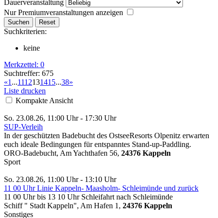
Dauerveranstaltung
Nur Premiumveranstaltungen anzeigen
Suchkriterien:
keine
Merkzettel:
0
Suchtreffer: 675
«
1
...
11
12
13
14
15
...
38
»
Liste drucken
Kompakte Ansicht
So. 23.08.26, 11:00 Uhr - 17:30 Uhr
SUP-Verleih
In der geschützten Badebucht des OstseeResorts Olpenitz erwarten
euch ideale Bedingungen für entspanntes Stand-up-Paddling.
ORO-Badebucht, Am Yachthafen 56,
24376 Kappeln
Sport
So. 23.08.26, 11:00 Uhr - 13:10 Uhr
11 00 Uhr Linie Kappeln- Maasholm- Schleimünde und zurück
11 00 Uhr bis 13 10 Uhr Schleifahrt nach Schleimünde
Schiff " Stadt Kappeln", Am Hafen 1,
24376 Kappeln
Sonstiges