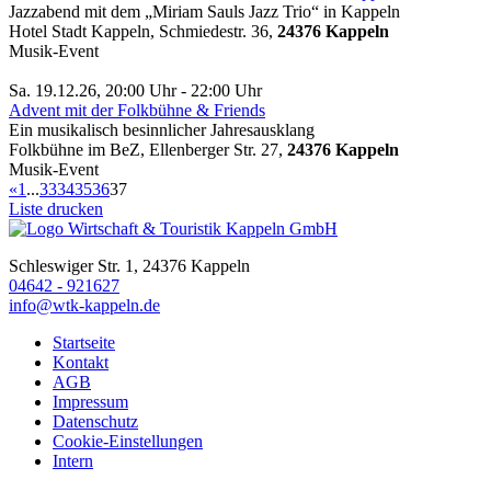
Jazzabend mit dem „Miriam Sauls Jazz Trio“ in Kappeln
Hotel Stadt Kappeln, Schmiedestr. 36,
24376 Kappeln
Musik-Event
Sa. 19.12.26, 20:00 Uhr - 22:00 Uhr
Advent mit der Folkbühne & Friends
Ein musikalisch besinnlicher Jahresausklang
Folkbühne im BeZ, Ellenberger Str. 27,
24376 Kappeln
Musik-Event
«
1
...
33
34
35
36
37
Liste drucken
Schleswiger Str. 1, 24376 Kappeln
04642 - 921627
info@wtk-kappeln.de
Startseite
Kontakt
AGB
Impressum
Datenschutz
Cookie-Einstellungen
Intern