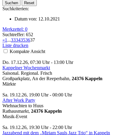
Suchkriterien:
Datum von:
12.10.2021
Merkzettel:
0
Suchtreffer: 652
«
1
...
33
34
35
36
37
Liste drucken
Kompakte Ansicht
Do. 17.12.26, 07:30 Uhr - 13:00 Uhr
Kappelner Wochenmarkt
Saisonal. Regional. Frisch
Großparkplatz, An der Reeperbahn,
24376 Kappeln
Märkte
Sa. 19.12.26, 19:00 Uhr - 00:00 Uhr
After Work Party
Wiehnachten to Huus
Rathausmarkt,
24376 Kappeln
Musik-Event
Sa. 19.12.26, 19:30 Uhr - 22:00 Uhr
Jazzabend mit dem „Miriam Sauls Jazz Trio“ in Kappeln