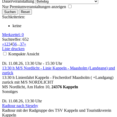
Dauerveranstaltung
Nur Premiumveranstaltungen anzeigen
Suchkriterien:
keine
Merkzettel:
0
Suchtreffer: 652
«
1
2
3
4
5
6
...
37
»
Liste drucken
Kompakte Ansicht
Di. 11.08.26, 13:30 Uhr - 15:30 Uhr
13:30 h M/S Nordlicht - Linie Kappeln - Maasholm (Landgang) und
zurück
13:30 h Linienfahrt Kappeln - Fischerdorf Maasholm ( +Landgang)
zurück mit M/S NORDLICHT
MS Nordlicht, Am Hafen 10,
24376 Kappeln
Sonstiges
Di. 11.08.26, 13:30 Uhr
Radtour nach Sieseby
Radtour mit der Radgruppe des TSV Kappeln und Touristikverein
Kappeln