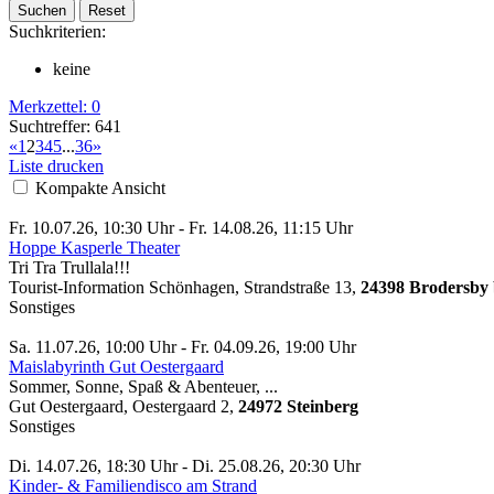
Suchkriterien:
keine
Merkzettel:
0
Suchtreffer: 641
«
1
2
3
4
5
...
36
»
Liste drucken
Kompakte Ansicht
Fr. 10.07.26, 10:30 Uhr - Fr. 14.08.26, 11:15 Uhr
Hoppe Kasperle Theater
Tri Tra Trullala!!!
Tourist-Information Schönhagen, Strandstraße 13,
24398 Brodersby 
Sonstiges
Sa. 11.07.26, 10:00 Uhr - Fr. 04.09.26, 19:00 Uhr
Maislabyrinth Gut Oestergaard
Sommer, Sonne, Spaß & Abenteuer, ...
Gut Oestergaard, Oestergaard 2,
24972 Steinberg
Sonstiges
Di. 14.07.26, 18:30 Uhr - Di. 25.08.26, 20:30 Uhr
Kinder- & Familiendisco am Strand