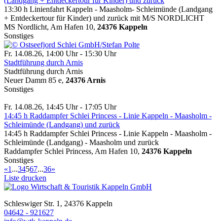
(Landgang + Entdeckertour für Kinder) und zurück
13:30 h Linienfahrt Kappeln - Maasholm- Schleimünde (Landgang
+ Entdeckertour für Kinder) und zurück mit M/S NORDLICHT
MS Nordlicht, Am Hafen 10,
24376 Kappeln
Sonstiges
Fr. 14.08.26, 14:00 Uhr - 15:30 Uhr
Stadtführung durch Arnis
Stadtführung durch Arnis
Neuer Damm 85 e,
24376 Arnis
Sonstiges
Fr. 14.08.26, 14:45 Uhr - 17:05 Uhr
14:45 h Raddampfer Schlei Princess - Linie Kappeln - Maasholm -
Schleimünde (Landgang) und zurück
14:45 h Raddampfer Schlei Princess - Linie Kappeln - Maasholm -
Schleimünde (Landgang) - Maasholm und zurück
Raddampfer Schlei Princess, Am Hafen 10,
24376 Kappeln
Sonstiges
«
1
...
3
4
5
6
7
...
36
»
Liste drucken
Schleswiger Str. 1, 24376 Kappeln
04642 - 921627