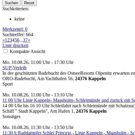
Suchkriterien:
keine
Merkzettel:
0
Suchtreffer: 664
«
1
2
3
4
5
6
...
37
»
Liste drucken
Kompakte Ansicht
Mo. 10.08.26, 11:00 Uhr - 17:30 Uhr
SUP-Verleih
In der geschützten Badebucht des OstseeResorts Olpenitz erwarten e
ORO-Badebucht, Am Yachthafen 56,
24376 Kappeln
Sport
Mo. 10.08.26, 11:00 Uhr - 13:10 Uhr
11 00 Uhr Linie Kappeln- Maasholm- Schleimünde und zurück mit Sc
14 00 Uhr bis 16 10 Uhr Schleifahrt nach Schleimünde mit Schatzsuc
Schiff " Stadt Kappeln", Am Hafen 1,
24376 Kappeln
Sonstiges
Mo. 10.08.26, 11:30 Uhr - 13:50 Uhr
11:30 h Raddampfer Schlei Princess - Linie Kappeln - Maasholm - 