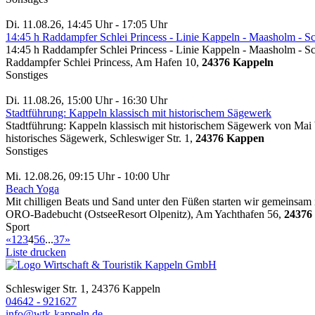
Di. 11.08.26, 14:45 Uhr - 17:05 Uhr
14:45 h Raddampfer Schlei Princess - Linie Kappeln - Maasholm - 
14:45 h Raddampfer Schlei Princess - Linie Kappeln - Maasholm - 
Raddampfer Schlei Princess, Am Hafen 10,
24376 Kappeln
Sonstiges
Di. 11.08.26, 15:00 Uhr - 16:30 Uhr
Stadtführung: Kappeln klassisch mit historischem Sägewerk
Stadtführung: Kappeln klassisch mit historischem Sägewerk von Mai
historisches Sägewerk, Schleswiger Str. 1,
24376 Kappen
Sonstiges
Mi. 12.08.26, 09:15 Uhr - 10:00 Uhr
Beach Yoga
Mit chilligen Beats und Sand unter den Füßen starten wir gemeinsam 
ORO-Badebucht (OstseeResort Olpenitz), Am Yachthafen 56,
24376
Sport
«
1
2
3
4
5
6
...
37
»
Liste drucken
Schleswiger Str. 1, 24376 Kappeln
04642 - 921627
info@wtk-kappeln.de