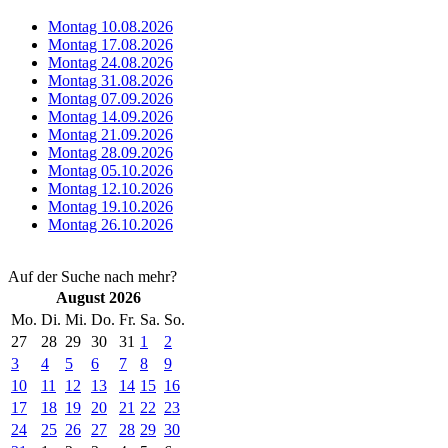
Montag 10.08.2026
Montag 17.08.2026
Montag 24.08.2026
Montag 31.08.2026
Montag 07.09.2026
Montag 14.09.2026
Montag 21.09.2026
Montag 28.09.2026
Montag 05.10.2026
Montag 12.10.2026
Montag 19.10.2026
Montag 26.10.2026
Auf der Suche nach mehr?
August 2026
Mo.
Di.
Mi.
Do.
Fr.
Sa.
So.
27
28
29
30
31
1
2
3
4
5
6
7
8
9
10
11
12
13
14
15
16
17
18
19
20
21
22
23
24
25
26
27
28
29
30