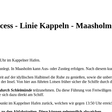
ncess - Linie Kappeln - Maashol
0 Uhr im Kappelner Hafen.
nlegt. In Maasholm kann Aus- oder Zustieg erfolgen. Nach diesem kurz
t auf der idyllischen Halbinsel die Ruhe zu genießen, sowie die unbe
der Insel. Von hier aus führten Lotsen früher sicher die Schiffe durch d
durch Schleimünde
teilzunehmen. Da diese Führung von Freiwilligen 
e sich dazu direkt am Schiff.
unkt im Kappelner Hafen zurück, welchen wir gegen 13:50 Uhr erreic
s zu den Abfahrtzeiten. Diese können gelegentlich abweichen.