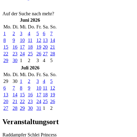
Auf der Suche nach mehr?
Juni 2026
Mo.
Di.
Mi.
Do.
Fr.
Sa.
So.
1
2
3
4
5
6
7
8
9
10
11
12
13
14
15
16
17
18
19
20
21
22
23
24
25
26
27
28
29
30
1
2
3
4
5
Juli 2026
Mo.
Di.
Mi.
Do.
Fr.
Sa.
So.
29
30
1
2
3
4
5
6
7
8
9
10
11
12
13
14
15
16
17
18
19
20
21
22
23
24
25
26
27
28
29
30
31
1
2
Veranstaltungsort
Raddampfer Schlei Princess