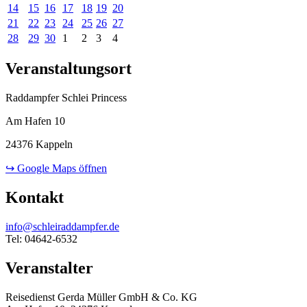
14
15
16
17
18
19
20
21
22
23
24
25
26
27
28
29
30
1
2
3
4
Veranstaltungsort
Raddampfer Schlei Princess
Am Hafen 10
24376 Kappeln
↪ Google Maps öffnen
Kontakt
info@schleiraddampfer.de
Tel: 04642-6532
Veranstalter
Reisedienst Gerda Müller GmbH & Co. KG