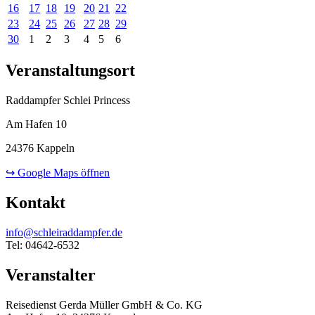
16
17
18
19
20
21
22
23
24
25
26
27
28
29
30
1
2
3
4
5
6
Veranstaltungsort
Raddampfer Schlei Princess
Am Hafen 10
24376 Kappeln
↪ Google Maps öffnen
Kontakt
info@schleiraddampfer.de
Tel: 04642-6532
Veranstalter
Reisedienst Gerda Müller GmbH & Co. KG