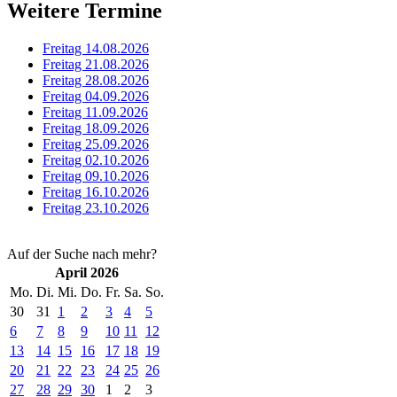
Weitere Termine
Freitag 14.08.2026
Freitag 21.08.2026
Freitag 28.08.2026
Freitag 04.09.2026
Freitag 11.09.2026
Freitag 18.09.2026
Freitag 25.09.2026
Freitag 02.10.2026
Freitag 09.10.2026
Freitag 16.10.2026
Freitag 23.10.2026
Auf der Suche nach mehr?
April 2026
Mo.
Di.
Mi.
Do.
Fr.
Sa.
So.
30
31
1
2
3
4
5
6
7
8
9
10
11
12
13
14
15
16
17
18
19
20
21
22
23
24
25
26
27
28
29
30
1
2
3