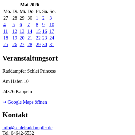
Mai 2026
Mo.
Di.
Mi.
Do.
Fr.
Sa.
So.
27
28
29
30
1
2
3
4
5
6
7
8
9
10
11
12
13
14
15
16
17
18
19
20
21
22
23
24
25
26
27
28
29
30
31
Veranstaltungsort
Raddampfer Schlei Princess
Am Hafen 10
24376 Kappeln
↪ Google Maps öffnen
Kontakt
info@schleiraddampfer.de
Tel: 04642-6532