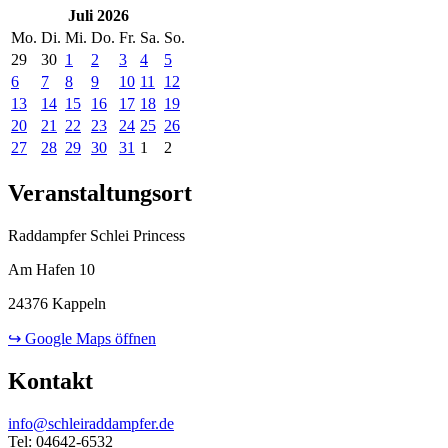
Juli 2026
Mo.
Di.
Mi.
Do.
Fr.
Sa.
So.
29
30
1
2
3
4
5
6
7
8
9
10
11
12
13
14
15
16
17
18
19
20
21
22
23
24
25
26
27
28
29
30
31
1
2
Veranstaltungsort
Raddampfer Schlei Princess
Am Hafen 10
24376 Kappeln
↪ Google Maps öffnen
Kontakt
info@schleiraddampfer.de
Tel: 04642-6532