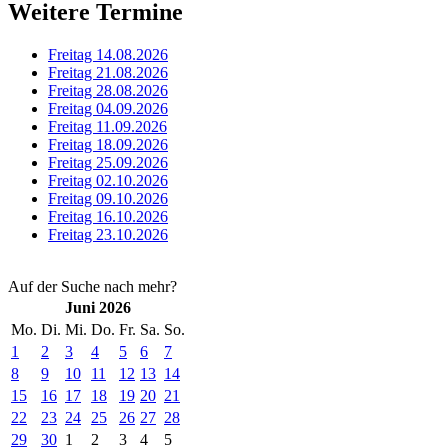
Weitere Termine
Freitag 14.08.2026
Freitag 21.08.2026
Freitag 28.08.2026
Freitag 04.09.2026
Freitag 11.09.2026
Freitag 18.09.2026
Freitag 25.09.2026
Freitag 02.10.2026
Freitag 09.10.2026
Freitag 16.10.2026
Freitag 23.10.2026
Auf der Suche nach mehr?
Juni 2026
Mo.
Di.
Mi.
Do.
Fr.
Sa.
So.
1
2
3
4
5
6
7
8
9
10
11
12
13
14
15
16
17
18
19
20
21
22
23
24
25
26
27
28
29
30
1
2
3
4
5