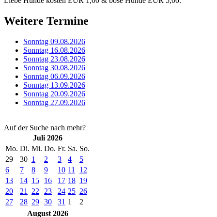
Liebe Hunde kosten EUR 1,00 & böse Hunde EUR 5,00.
Weitere Termine
Sonntag 09.08.2026
Sonntag 16.08.2026
Sonntag 23.08.2026
Sonntag 30.08.2026
Sonntag 06.09.2026
Sonntag 13.09.2026
Sonntag 20.09.2026
Sonntag 27.09.2026
Auf der Suche nach mehr?
Juli 2026
Mo.
Di.
Mi.
Do.
Fr.
Sa.
So.
29
30
1
2
3
4
5
6
7
8
9
10
11
12
13
14
15
16
17
18
19
20
21
22
23
24
25
26
27
28
29
30
31
1
2
August 2026