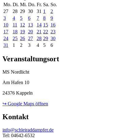
Mo.
Di.
Mi.
Do.
Fr.
Sa.
So.
27
28
29
30
31
1
2
3
4
5
6
7
8
9
10
11
12
13
14
15
16
17
18
19
20
21
22
23
24
25
26
27
28
29
30
31
1
2
3
4
5
6
Veranstaltungsort
MS Nordlicht
Am Hafen 10
24376 Kappeln
↪ Google Maps öffnen
Kontakt
info@schleiraddampfer.de
Tel: 04642-6532