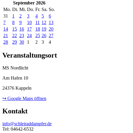
September 2026
Mo.
Di.
Mi.
Do.
Fr.
Sa.
So.
31
1
2
3
4
5
6
7
8
9
10
11
12
13
14
15
16
17
18
19
20
21
22
23
24
25
26
27
28
29
30
1
2
3
4
Veranstaltungsort
MS Nordlicht
Am Hafen 10
24376 Kappeln
↪ Google Maps öffnen
Kontakt
info@schleiraddampfer.de
Tel: 04642-6532