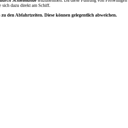
durch Schleimünde
teilzunehmen. Da diese Führung von Freiwilligen 
e sich dazu direkt am Schiff.
s zu den Abfahrtzeiten. Diese können gelegentlich abweichen.