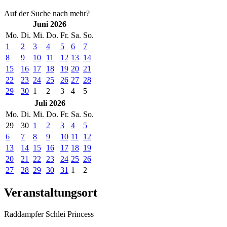
Auf der Suche nach mehr?
Juni 2026
Mo.
Di.
Mi.
Do.
Fr.
Sa.
So.
1
2
3
4
5
6
7
8
9
10
11
12
13
14
15
16
17
18
19
20
21
22
23
24
25
26
27
28
29
30
1
2
3
4
5
Juli 2026
Mo.
Di.
Mi.
Do.
Fr.
Sa.
So.
29
30
1
2
3
4
5
6
7
8
9
10
11
12
13
14
15
16
17
18
19
20
21
22
23
24
25
26
27
28
29
30
31
1
2
Veranstaltungsort
Raddampfer Schlei Princess