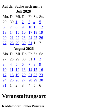
Auf der Suche nach mehr?
Juli 2026
Mo.
Di.
Mi.
Do.
Fr.
Sa.
So.
29
30
1
2
3
4
5
6
7
8
9
10
11
12
13
14
15
16
17
18
19
20
21
22
23
24
25
26
27
28
29
30
31
1
2
August 2026
Mo.
Di.
Mi.
Do.
Fr.
Sa.
So.
27
28
29
30
31
1
2
3
4
5
6
7
8
9
10
11
12
13
14
15
16
17
18
19
20
21
22
23
24
25
26
27
28
29
30
31
1
2
3
4
5
6
Veranstaltungsort
Raddampfer Schlei Princess