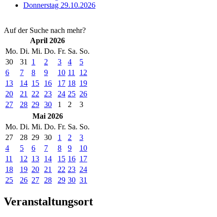
Donnerstag 29.10.2026
Auf der Suche nach mehr?
April 2026
Mo.
Di.
Mi.
Do.
Fr.
Sa.
So.
30
31
1
2
3
4
5
6
7
8
9
10
11
12
13
14
15
16
17
18
19
20
21
22
23
24
25
26
27
28
29
30
1
2
3
Mai 2026
Mo.
Di.
Mi.
Do.
Fr.
Sa.
So.
27
28
29
30
1
2
3
4
5
6
7
8
9
10
11
12
13
14
15
16
17
18
19
20
21
22
23
24
25
26
27
28
29
30
31
Veranstaltungsort