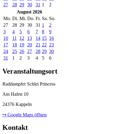
27
28
29
30
31
1
2
August 2026
Mo.
Di.
Mi.
Do.
Fr.
Sa.
So.
27
28
29
30
31
1
2
3
4
5
6
7
8
9
10
11
12
13
14
15
16
17
18
19
20
21
22
23
24
25
26
27
28
29
30
31
1
2
3
4
5
6
Veranstaltungsort
Raddampfer Schlei Princess
Am Hafen 10
24376 Kappeln
↪ Google Maps öffnen
Kontakt