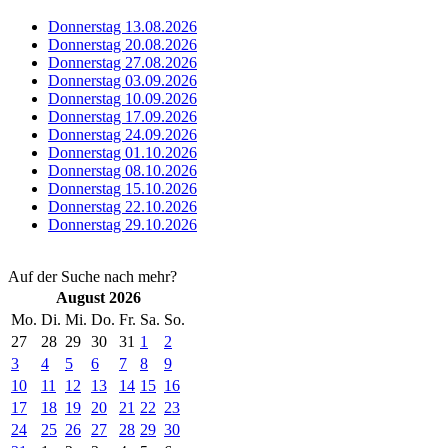
Donnerstag 13.08.2026
Donnerstag 20.08.2026
Donnerstag 27.08.2026
Donnerstag 03.09.2026
Donnerstag 10.09.2026
Donnerstag 17.09.2026
Donnerstag 24.09.2026
Donnerstag 01.10.2026
Donnerstag 08.10.2026
Donnerstag 15.10.2026
Donnerstag 22.10.2026
Donnerstag 29.10.2026
Auf der Suche nach mehr?
August 2026
Mo.
Di.
Mi.
Do.
Fr.
Sa.
So.
27
28
29
30
31
1
2
3
4
5
6
7
8
9
10
11
12
13
14
15
16
17
18
19
20
21
22
23
24
25
26
27
28
29
30