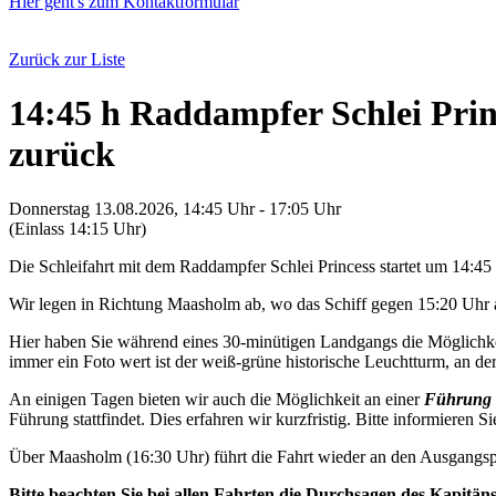
Hier geht's zum Kontaktformular
Zurück zur Liste
14:45 h Raddampfer Schlei Pri
zurück
Donnerstag 13.08.2026, 14:45 Uhr - 17:05 Uhr
(Einlass 14:15 Uhr)
Die Schleifahrt mit dem Raddampfer Schlei Princess startet um 14:4
Wir legen in Richtung Maasholm ab, wo das Schiff gegen 15:20 Uhr a
Hier haben Sie während eines 30-minütigen Landgangs die Möglichkei
immer ein Foto wert ist der weiß-grüne historische Leuchtturm, an der 
An einigen Tagen bieten wir auch die Möglichkeit an einer
Führung 
Führung stattfindet. Dies erfahren wir kurzfristig. Bitte informieren Si
Über Maasholm (16:30 Uhr) führt die Fahrt wieder an den Ausgangsp
Bitte beachten Sie bei allen Fahrten die Durchsagen des Kapitän