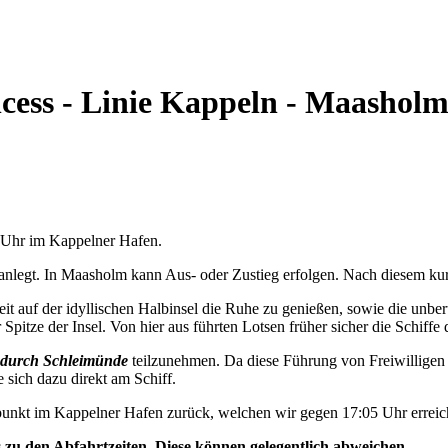
ncess - Linie Kappeln - Maashol
5 Uhr im Kappelner Hafen.
nlegt. In Maasholm kann Aus- oder Zustieg erfolgen. Nach diesem kurz
t auf der idyllischen Halbinsel die Ruhe zu genießen, sowie die unbe
Spitze der Insel. Von hier aus führten Lotsen früher sicher die Schiffe 
durch Schleimünde
teilzunehmen. Da diese Führung von Freiwilligen 
e sich dazu direkt am Schiff.
unkt im Kappelner Hafen zurück, welchen wir gegen 17:05 Uhr erreic
s zu den Abfahrtzeiten. Diese können gelegentlich abweichen.