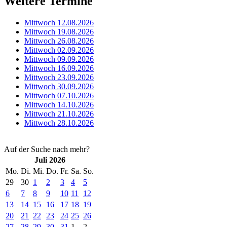
Weitere Termine
Mittwoch 12.08.2026
Mittwoch 19.08.2026
Mittwoch 26.08.2026
Mittwoch 02.09.2026
Mittwoch 09.09.2026
Mittwoch 16.09.2026
Mittwoch 23.09.2026
Mittwoch 30.09.2026
Mittwoch 07.10.2026
Mittwoch 14.10.2026
Mittwoch 21.10.2026
Mittwoch 28.10.2026
Auf der Suche nach mehr?
Juli 2026
Mo.
Di.
Mi.
Do.
Fr.
Sa.
So.
29
30
1
2
3
4
5
6
7
8
9
10
11
12
13
14
15
16
17
18
19
20
21
22
23
24
25
26
27
28
29
30
31
1
2