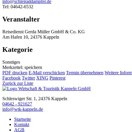
info@schleiraddampfer.de
Tel: 04642-6532
Veranstalter
Reisedienst Gerda Müller GmbH & Co. KG
Am Hafen 10, 24376 Kappeln
Kategorie
Sonstiges
Merkzettel: speichern
PDF drucken
E-Mail verschicken
Termin übernehmen
Weitere Infor
Facebook
Twitter
XING
Pinterest
Zurück zur Liste
Schleswiger Str. 1, 24376 Kappeln
04642 - 921627
info@wtk-kappeln.de
Startseite
Kontakt
AGB