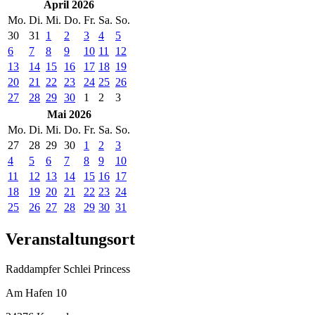
April 2026
Mo.
Di.
Mi.
Do.
Fr.
Sa.
So.
30
31
1
2
3
4
5
6
7
8
9
10
11
12
13
14
15
16
17
18
19
20
21
22
23
24
25
26
27
28
29
30
1
2
3
Mai 2026
Mo.
Di.
Mi.
Do.
Fr.
Sa.
So.
27
28
29
30
1
2
3
4
5
6
7
8
9
10
11
12
13
14
15
16
17
18
19
20
21
22
23
24
25
26
27
28
29
30
31
Veranstaltungsort
Raddampfer Schlei Princess
Am Hafen 10