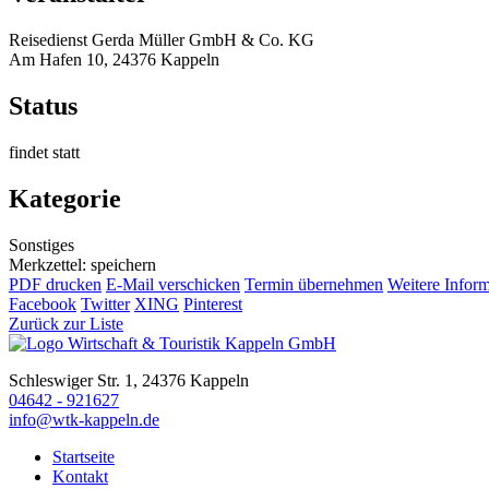
Reisedienst Gerda Müller GmbH & Co. KG
Am Hafen 10, 24376 Kappeln
Status
findet statt
Kategorie
Sonstiges
Merkzettel: speichern
PDF drucken
E-Mail verschicken
Termin übernehmen
Weitere Infor
Facebook
Twitter
XING
Pinterest
Zurück zur Liste
Schleswiger Str. 1, 24376 Kappeln
04642 - 921627
info@wtk-kappeln.de
Startseite
Kontakt