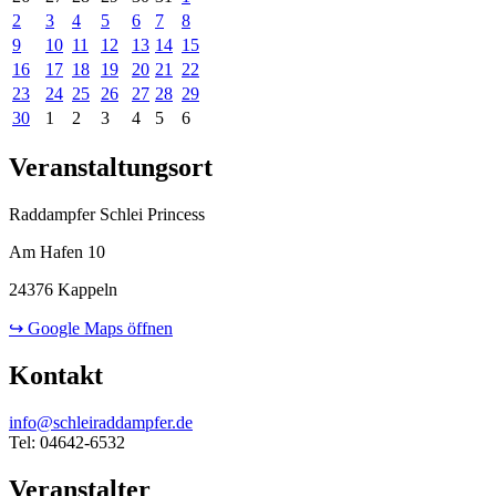
2
3
4
5
6
7
8
9
10
11
12
13
14
15
16
17
18
19
20
21
22
23
24
25
26
27
28
29
30
1
2
3
4
5
6
Veranstaltungsort
Raddampfer Schlei Princess
Am Hafen 10
24376 Kappeln
↪ Google Maps öffnen
Kontakt
info@schleiraddampfer.de
Tel: 04642-6532
Veranstalter